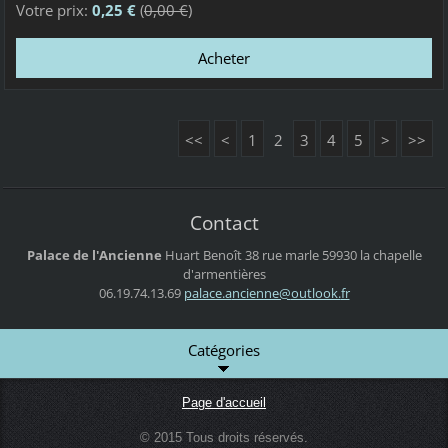
Votre prix:
0,25 €
(
0,00 €
)
<<
<
1
2
3
4
5
>
>>
Contact
Palace de l'Ancienne
Huart Benoît
38 rue marle
59930 la chapelle
d'armentières
06.19.74.13.69
palace.a
ncienne@
outlook.
fr
Catégories
Page d'accueil
© 2015 Tous droits réservés.