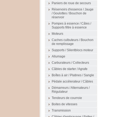
Paniers de roue de secours
Réservoirs d'essence / Jauge
/ Goulottes / Bouchon de
réservoir
Pompes à essence / Câles /
Supports filtre à essence
Moteurs
Caches culbuteurs / Bouchon
de remplissage
Supports / Silentblocs moteur
Allumage
Carburateurs / Collecteurs
Câbles de starter / Agrafe
Boîtes à air / Platines / Sangle
Pédale accélerateur / Câbles
Démarreurs / Alternateurs /
Régulateur
Tendeurs de courroie
Boites de vitesses
Transmission
Câbles d'embrayage / Pattes /