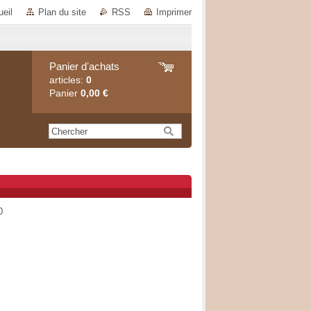
eil
Plan du site
RSS
Imprimer
Panier dʼachats
articles:
0
Panier
0,00 €
0