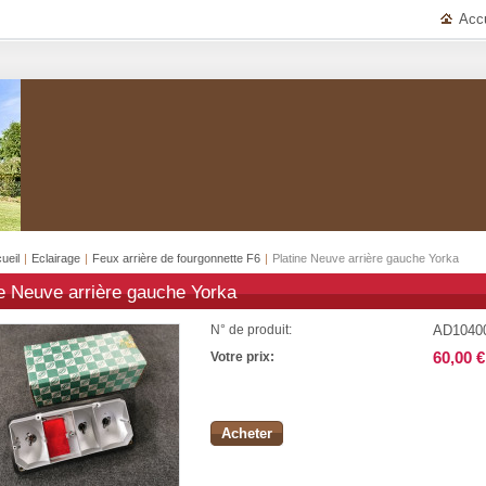
Accu
ueil
|
Eclairage
|
Feux arrière de fourgonnette F6
|
Platine Neuve arrière gauche Yorka
ne Neuve arrière gauche Yorka
AD1040
N° de produit:
60,00 €
Votre prix:
Acheter