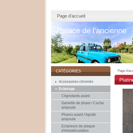
Page d'accueil
Palace de l'ancienne
Spécialiste de la Renault 4l
Page d'acc
CATÉGORIES
Plati
Accessoires chromés
Eclairage
Clignotants avant
Gamelle de phare / Cache
ampoule
Phares avant / Agrafe
ampoule
Eclaireurs de plaque
d'immatriculation