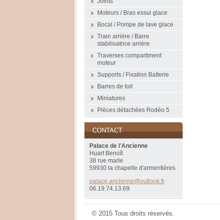
Joints
Moteurs / Bras essui glace
Bocal / Pompe de lave glace
Train arrière / Barre
stabilisatrice arrière
Traverses compartiment
moteur
Supports / Fixation Batterie
Barres de toit
Miniatures
Pièces détachées Rodéo 5
CONTACT
Palace de l'Ancienne
Huart Benoît
38 rue marle
59930 la chapelle d'armentières
palace.a
ncienne@
outlook.
fr
06.19.74.13.69
© 2015 Tous droits réservés.