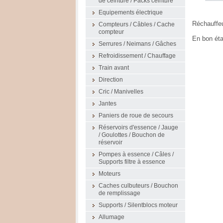
de ceinture / Packs ceinture
Equipements électrique
Réchauffeu
Compteurs / Câbles / Cache
compteur
En bon état
Serrures / Neimans / Gâches
Refroidissement / Chauffage
Train avant
Direction
Cric / Manivelles
Jantes
Paniers de roue de secours
Réservoirs d'essence / Jauge
/ Goulottes / Bouchon de
réservoir
Pompes à essence / Câles /
Supports filtre à essence
Moteurs
Caches culbuteurs / Bouchon
de remplissage
Supports / Silentblocs moteur
Allumage