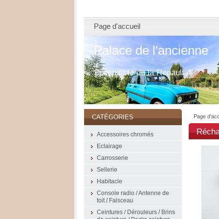
Page d'accueil
Palace de l'ancienne
Spécialiste de la Renault 4l
Page d'acc
CATÉGORIES
Récha
Accessoires chromés
Eclairage
Carrosserie
Sellerie
Habitacle
Console radio / Antenne de
toit / Faisceau
Ceintures / Dérouleurs / Brins