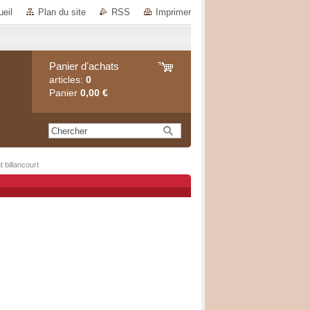
eil
Plan du site
RSS
Imprimer
Panier dʼachats
articles:
0
Panier
0,00 €
 billancourt