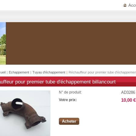
Accu
ueil
|
Echappement
|
Tuyau d'échappement
|
Réchauffeur pour premier tube d'échappement
uffeur pour premier tube d'échappement billancourt
AD3286
N° de produit:
10,00 €
Votre prix:
Acheter