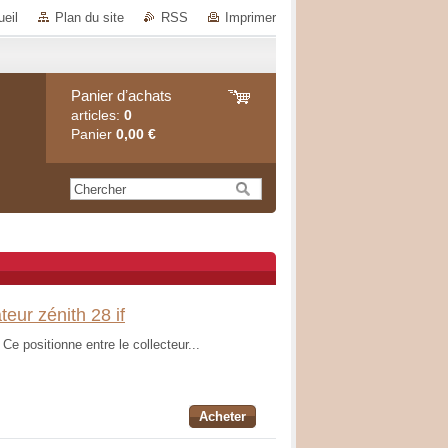
eil
Plan du site
RSS
Imprimer
Panier dʼachats
articles:
0
Panier
0,00 €
eur zénith 28 if
Ce positionne entre le collecteur...
Acheter