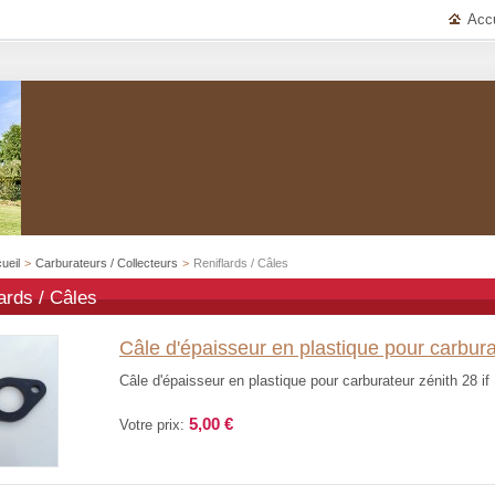
Accu
ueil
>
Carburateurs / Collecteurs
>
Reniflards / Câles
ards / Câles
Câle d'épaisseur en plastique pour carburat
Câle d'épaisseur en plastique pour carburateur zénith 28 if 
5,00 €
Votre prix: