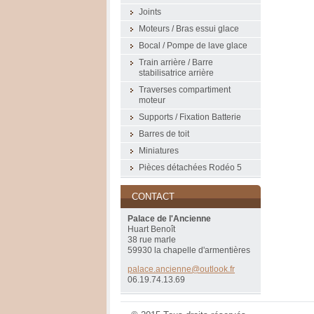
Joints
Moteurs / Bras essui glace
Bocal / Pompe de lave glace
Train arrière / Barre
stabilisatrice arrière
Traverses compartiment
moteur
Supports / Fixation Batterie
Barres de toit
Miniatures
Pièces détachées Rodéo 5
CONTACT
Palace de l'Ancienne
Huart Benoît
38 rue marle
59930 la chapelle d'armentières
palace.a
ncienne@
outlook.
fr
06.19.74.13.69