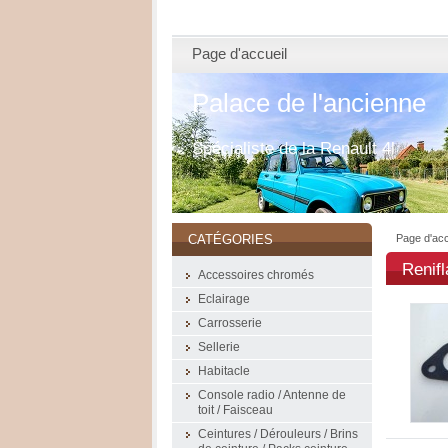
Page d'accueil
Palace de l'ancienne
Spécialiste de la Renault 4l
Page d'acc
CATÉGORIES
Renifl
Accessoires chromés
Eclairage
Carrosserie
Sellerie
Habitacle
Console radio / Antenne de
toit / Faisceau
Ceintures / Dérouleurs / Brins