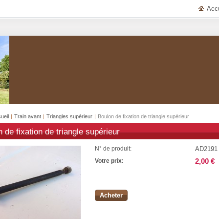
Accu
ueil
|
Train avant
|
Triangles supérieur
|
Boulon de fixation de triangle supérieur
 de fixation de triangle supérieur
AD2191
N° de produit:
2,00 €
Votre prix:
Acheter