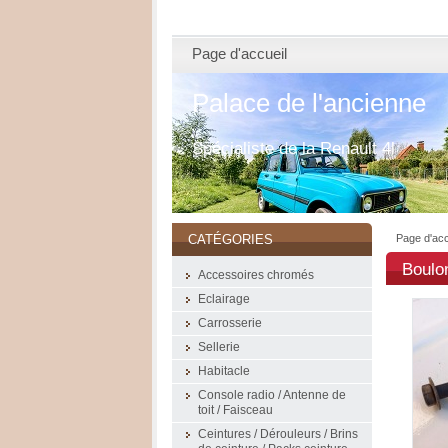
Page d'accueil
Palace de l'ancienne
Spécialiste de la Renault 4l
Page d'acc
CATÉGORIES
Boulon
Accessoires chromés
Eclairage
Carrosserie
Sellerie
Habitacle
Console radio / Antenne de
toit / Faisceau
Ceintures / Dérouleurs / Brins