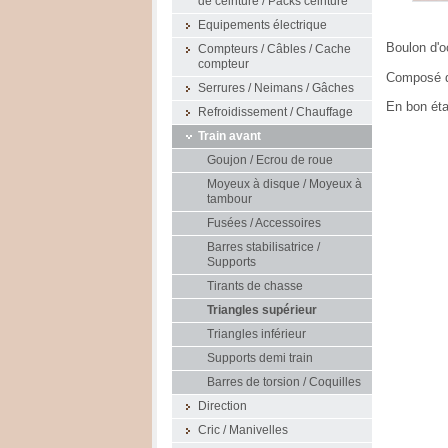
de ceinture / Packs ceinture
Equipements électrique
Boulon d'o
Compteurs / Câbles / Cache
compteur
Composé du
Serrures / Neimans / Gâches
En bon état
Refroidissement / Chauffage
Train avant
Goujon / Ecrou de roue
Moyeux à disque / Moyeux à
tambour
Fusées / Accessoires
Barres stabilisatrice /
Supports
Tirants de chasse
Triangles supérieur
Triangles inférieur
Supports demi train
Barres de torsion / Coquilles
Direction
Cric / Manivelles