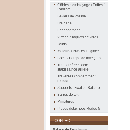
Câbles d'embrayage / Pattes /
Ressort
Leviers de vitesse
Freinage
Echappement
Vitrage / Taquets de vitres
Joints
Moteurs / Bras essui glace
Bocal / Pompe de lave glace
Train arrière / Barre
stabilisatrice arrière
Traverses compartiment
moteur
Supports / Fixation Batterie
Barres de toit
Miniatures
Pièces détachées Rodéo 5
CONTACT
Palace de l'Ancienne