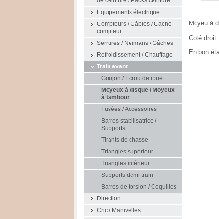
de ceinture / Packs ceinture
Equipements électrique
Moyeu à d
Compteurs / Câbles / Cache
compteur
Coté droit
Serrures / Neimans / Gâches
En bon éta
Refroidissement / Chauffage
Train avant
Goujon / Ecrou de roue
Moyeux à disque / Moyeux
à tambour
Fusées / Accessoires
Barres stabilisatrice /
Supports
Tirants de chasse
Triangles supérieur
Triangles inférieur
Supports demi train
Barres de torsion / Coquilles
Direction
Cric / Manivelles