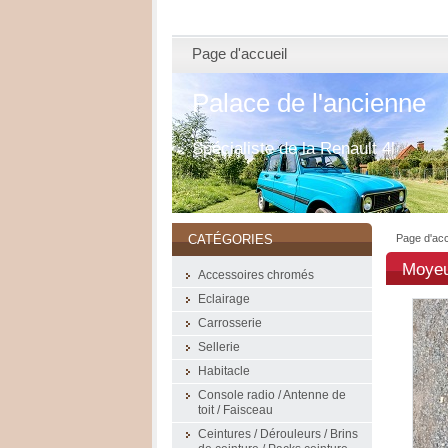
Page d'accueil
Palace de l'ancienne
Spécialiste de la Renault 4l
Page d'acc
CATÉGORIES
Moyeu
Accessoires chromés
Eclairage
Carrosserie
Sellerie
Habitacle
Console radio / Antenne de
toit / Faisceau
Ceintures / Dérouleurs / Brins