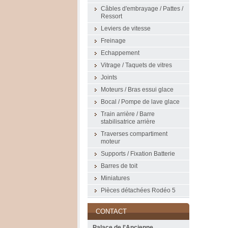
Câbles d'embrayage / Pattes /
Ressort
Leviers de vitesse
Freinage
Echappement
Vitrage / Taquets de vitres
Joints
Moteurs / Bras essui glace
Bocal / Pompe de lave glace
Train arrière / Barre
stabilisatrice arrière
Traverses compartiment
moteur
Supports / Fixation Batterie
Barres de toit
Miniatures
Pièces détachées Rodéo 5
CONTACT
Palace de l'Ancienne