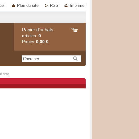
eil
Plan du site
RSS
Imprimer
Panier dʼachats
articles:
0
Panier
0,00 €
 droit