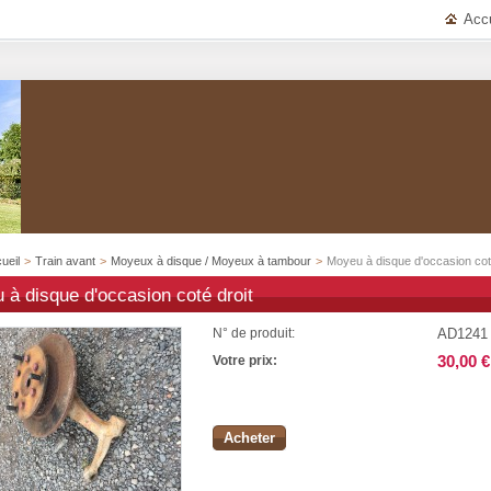
Accu
ueil
>
Train avant
>
Moyeux à disque / Moyeux à tambour
>
Moyeu à disque d'occasion coté
 à disque d'occasion coté droit
AD1241
N° de produit:
30,00 €
Votre prix:
Acheter