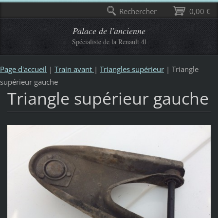
Rechercher
0,00 €
Palace de l'ancienne
Spécialiste de la Renault 4l
Page d'accueil
|
Train avant
|
Triangles supérieur
|
Triangle
supérieur gauche
Triangle supérieur gauche