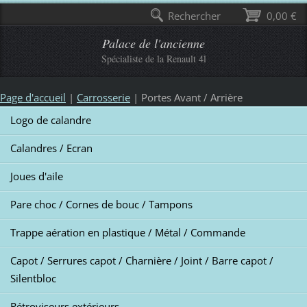
Rechercher
0,00 €
Palace de l'ancienne
Spécialiste de la Renault 4l
Page d'accueil
|
Carrosserie
|
Portes Avant / Arrière
Logo de calandre
Calandres / Ecran
Joues d'aile
Pare choc / Cornes de bouc / Tampons
Trappe aération en plastique / Métal / Commande
Capot / Serrures capot / Charnière / Joint / Barre capot /
Silentbloc
Rétroviseurs extérieurs