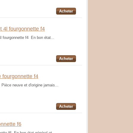
Acheter
t 4l fourgonnette f4
4l fourgonnette f4 En bon état...
Acheter
 fourgonnette f4
Pièce neuve et d'origine jamais...
Acheter
nnette f6
ette f6 En bon état général et...