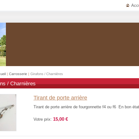
Accu
ueil
|
Carrosserie
|
Girafons / Charnières
ns / Charnières
Tirant de porte arrière
Tirant de porte arrière de fourgonnette f4 ou f6 En bon état
15,00 €
Votre prix: