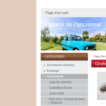
Page d'accueil
Palace de l'ancienne
Spécialiste de la Renault 4l
Page d'acc
CATÉGORIES
Girafo
Accessoires chromés
Eclairage
Carrosserie
Logo de calandre
Calandres / Ecran
Joues d'aile
Pare choc / Cornes de bouc
/ Tampons