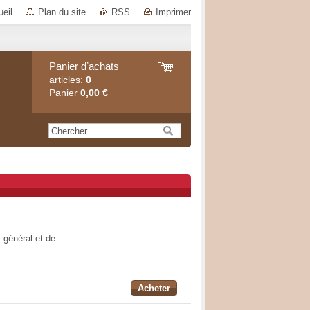
eil
Plan du site
RSS
Imprimer
Panier dʼachats
articles:
0
Panier
0,00 €
 général et de...
Acheter