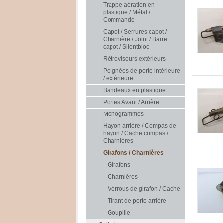
Trappe aération en
plastique / Métal /
Commande
Capot / Serrures capot /
Charnière / Joint / Barre
capot / Silentbloc
Rétroviseurs extérieurs
Poignées de porte intérieure
/ extérieure
Bandeaux en plastique
Portes Avant / Arrière
Monogrammes
Hayon arrière / Compas de
hayon / Cache compas /
Charnières
Girafons / Charnières
Girafons
Charnières
Vérrous de girafon / Cache
Tirant de porte arrière
Goupille