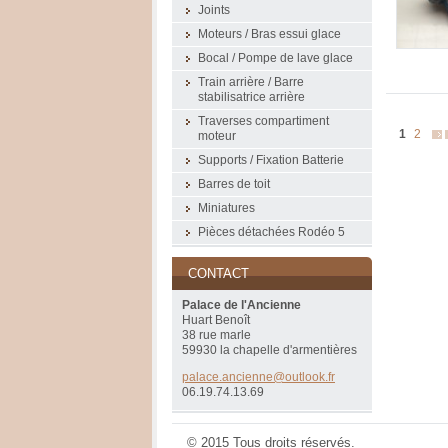
Joints
Moteurs / Bras essui glace
Bocal / Pompe de lave glace
Train arrière / Barre
stabilisatrice arrière
Traverses compartiment
1
2
moteur
Supports / Fixation Batterie
Barres de toit
Miniatures
Pièces détachées Rodéo 5
CONTACT
Palace de l'Ancienne
Huart Benoît
38 rue marle
59930 la chapelle d'armentières
palace.a
ncienne@
outlook.
fr
06.19.74.13.69
© 2015 Tous droits réservés.