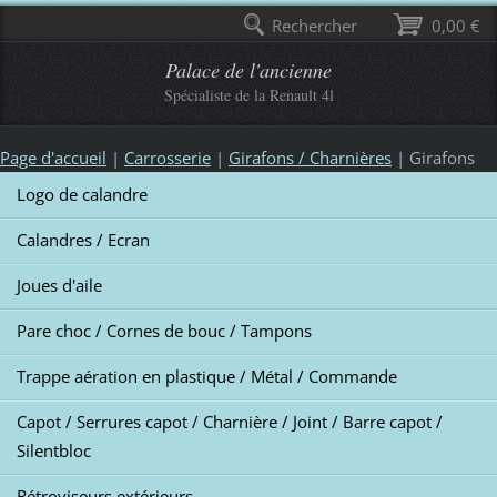
Rechercher
0,00 €
Palace de l'ancienne
Spécialiste de la Renault 4l
Page d'accueil
|
Carrosserie
|
Girafons / Charnières
|
Girafons
Logo de calandre
Calandres / Ecran
Joues d'aile
Pare choc / Cornes de bouc / Tampons
Trappe aération en plastique / Métal / Commande
Capot / Serrures capot / Charnière / Joint / Barre capot /
Silentbloc
Rétroviseurs extérieurs